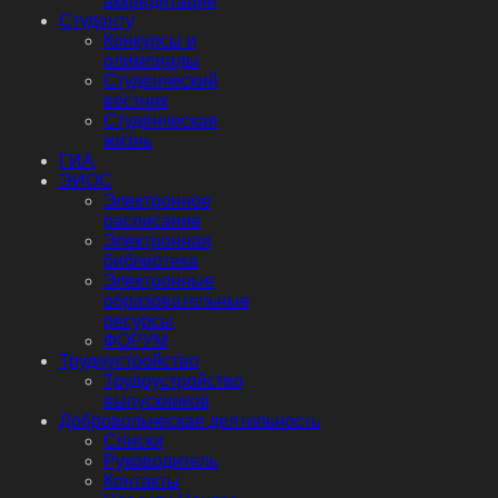
аккредитации
Студенту
Конкурсы и
олимпиады
Студенческий
вестник
Студенческая
жизнь
ГИА
ЭИОС
Электронное
расписание
Электронная
библиотека
Электронные
образовательные
ресурсы
ФОРУМ
Трудоустройство
Трудоустройство
выпускников
Добровольческая деятельность
Списки
Руководитель
Контакты