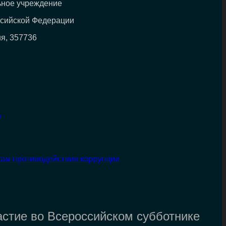
ьное учреждение
ссийской Федерации
ия, 357736
А
сам противодействия коррупции
стие во Всероссийском субботнике