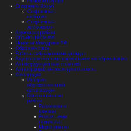
Новости Центра
Спортивный клуб
Спортивные
события
Спортивные
достижения
Кружковая работа
ОБЪЯСНЯЕМ.РФ
Новости Минздрава РФ
Обратная связь
Работа с обращениями граждан
Внутренняя система оценки качества образования
Антикоррупционная политика
Антитеррористическая деятельность
О колледже
История
образовательной
организации
Воспитательная
работа
Разговоры о
важном
Россия - мои
горизонты
Мероприятия