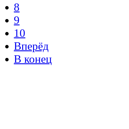
8
9
10
Вперёд
В конец