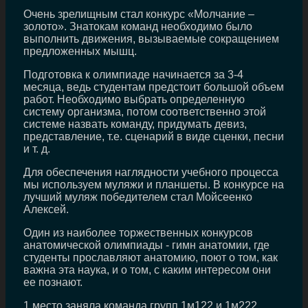
Очень зрелищным стал конкурс «Молчание –
золото». Знатокам команд необходимо было
выполнить движения, вызываемые сокращением
предложенных мышц.
Подготовка к олимпиаде начинается за 3-4
месяца, ведь студентам предстоит большой объем
работ. Необходимо выбрать определенную
систему организма, потом соответственно этой
системе назвать команду, придумать девиз,
представление, т.е. сценарий в виде сценки, песни
и т. д.
Для обеспечения наглядности учебного процесса
мы используем муляжи и планшеты. В конкурсе на
лучший муляж победителем стал Мойсеенко
Алексей.
Один из наиболее торжественных конкурсов
анатомической олимпиады - гимн анатомии, где
студенты прославляют анатомию, поют о том, как
важна эта наука, и о том, с каким интересом они
ее познают.
1 место заняла команда групп 1м122 и 1м222