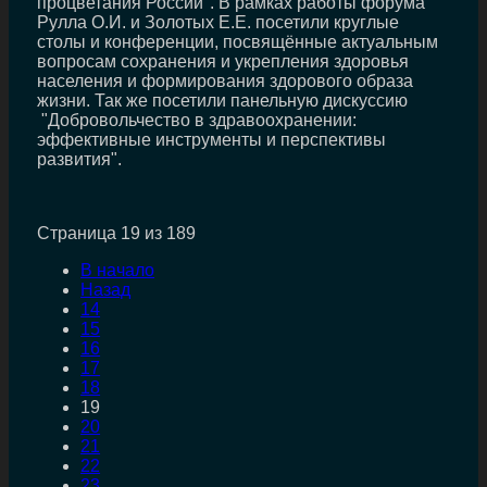
процветания России". В рамках работы форума
Рулла О.И. и Золотых Е.Е. посетили круглые
столы и конференции, посвящённые актуальным
вопросам сохранения и укрепления здоровья
населения и формирования здорового образа
жизни. Так же посетили панельную дискуссию
"Добровольчество в здравоохранении:
эффективные инструменты и перспективы
развития".
Страница 19 из 189
В начало
Назад
14
15
16
17
18
19
20
21
22
23