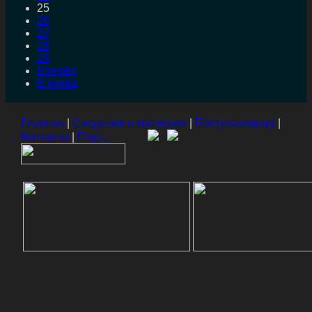
25
26
27
28
29
Вперёд
В конец
Главная
|
Сведения о колледже
|
Поступающему
|
Контакты
|
Еще...