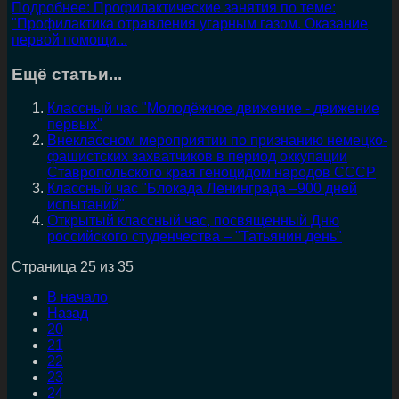
Подробнее: Профилактические занятия по теме:
"Профилактика отравления угарным газом. Оказание
первой помощи...
Ещё статьи...
Классный час "Молодёжное движение - движение
первых"
Внеклассном мероприятии по признанию немецко-
фашистских захватчиков в период оккупации
Ставропольского края геноцидом народов СССР
Классный час "Блокада Ленинграда –900 дней
испытаний"
Открытый классный час, посвященный Дню
российского студенчества – "Татьянин день"
Страница 25 из 35
В начало
Назад
20
21
22
23
24