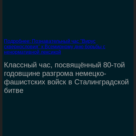
Подробнее: Познавательный час "Вирус
сквернословия" к Всемирному дню борьбы с
ненормативной лексикой
Классный час, посвящённый 80-той
годовщине разгрома немецко-
фашистских войск в Сталинградской
битве