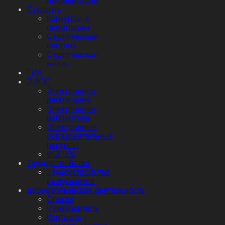
аккредитации
Студенту
Конкурсы и
олимпиады
Студенческий
вестник
Студенческая
жизнь
ГИА
ЭИОС
Электронное
расписание
Электронная
библиотека
Электронные
образовательные
ресурсы
ФОРУМ
Трудоустройство
Трудоустройство
выпускников
Добровольческая деятельность
Списки
Руководитель
Контакты