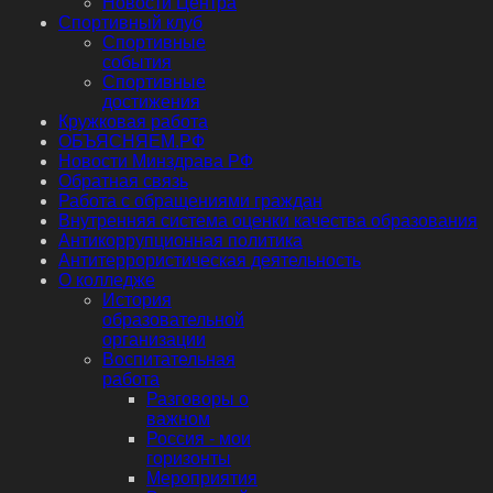
Новости Центра
Спортивный клуб
Спортивные
события
Спортивные
достижения
Кружковая работа
ОБЪЯСНЯЕМ.РФ
Новости Минздрава РФ
Обратная связь
Работа с обращениями граждан
Внутренняя система оценки качества образования
Антикоррупционная политика
Антитеррористическая деятельность
О колледже
История
образовательной
организации
Воспитательная
работа
Разговоры о
важном
Россия - мои
горизонты
Мероприятия