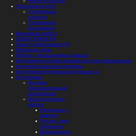
Новости Центра
Спортивный клуб
Спортивные
события
Спортивные
достижения
Кружковая работа
ОБЪЯСНЯЕМ.РФ
Новости Минздрава РФ
Обратная связь
Работа с обращениями граждан
Внутренняя система оценки качества образования
Антикоррупционная политика
Антитеррористическая деятельность
О колледже
История
образовательной
организации
Воспитательная
работа
Разговоры о
важном
Россия - мои
горизонты
Мероприятия