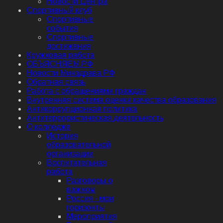
Новости Центра
Спортивный клуб
Спортивные
события
Спортивные
достижения
Кружковая работа
ОБЪЯСНЯЕМ.РФ
Новости Минздрава РФ
Обратная связь
Работа с обращениями граждан
Внутренняя система оценки качества образования
Антикоррупционная политика
Антитеррористическая деятельность
О колледже
История
образовательной
организации
Воспитательная
работа
Разговоры о
важном
Россия - мои
горизонты
Мероприятия