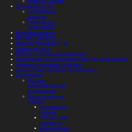
Новости Центра
Спортивный клуб
Спортивные
события
Спортивные
достижения
Кружковая работа
ОБЪЯСНЯЕМ.РФ
Новости Минздрава РФ
Обратная связь
Работа с обращениями граждан
Внутренняя система оценки качества образования
Антикоррупционная политика
Антитеррористическая деятельность
О колледже
История
образовательной
организации
Воспитательная
работа
Разговоры о
важном
Россия - мои
горизонты
Мероприятия