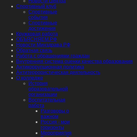
Новости Центра
Спортивный клуб
Спортивные
события
Спортивные
достижения
Кружковая работа
ОБЪЯСНЯЕМ.РФ
Новости Минздрава РФ
Обратная связь
Работа с обращениями граждан
Внутренняя система оценки качества образования
Антикоррупционная политика
Антитеррористическая деятельность
О колледже
История
образовательной
организации
Воспитательная
работа
Разговоры о
важном
Россия - мои
горизонты
Мероприятия