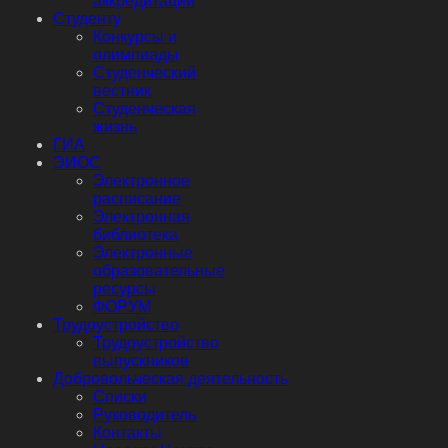
аккредитации
Студенту
Конкурсы и
олимпиады
Студенческий
вестник
Студенческая
жизнь
ГИА
ЭИОС
Электронное
расписание
Электронная
библиотека
Электронные
образовательные
ресурсы
ФОРУМ
Трудоустройство
Трудоустройство
выпускников
Добровольческая деятельность
Списки
Руководитель
Контакты