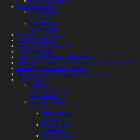
Новости Центра
Спортивный клуб
Спортивные
события
Спортивные
достижения
Кружковая работа
ОБЪЯСНЯЕМ.РФ
Новости Минздрава РФ
Обратная связь
Работа с обращениями граждан
Внутренняя система оценки качества образования
Антикоррупционная политика
Антитеррористическая деятельность
О колледже
История
образовательной
организации
Воспитательная
работа
Разговоры о
важном
Россия - мои
горизонты
Мероприятия