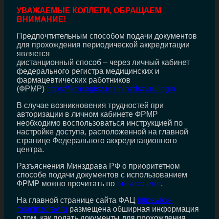
УВАЖАЕМЫЕ КОЛЛЕГИ, ОБРАЩАЕМ
ВНИМАНИЕ!
Предпочтительным способом подачи документов
для прохождения периодической аккредитации
является
дистанционный способ – через личный кабинет
федерального регистра медицинских и
фармацевтических работников
(ФРМР)
https://lkmr.egisz.rosminzdrav.ru/login
В случае возникновения трудностей при
авторизации в личном кабинете ФРМР
необходимо воспользоваться инструкцией по
настройке доступа, расположенной на главной
странице Федерального аккредитационного
центра.
Разъяснения Минздрава РФ о приоритетном
способе подачи документов с использованием
ФРМР можно прочитать по
этой ссылке
.
На главной странице сайта ФАЦ
https://fca-
rosminzdrav.ru
размещена обширная информация
о том, как подать документы для прохождения