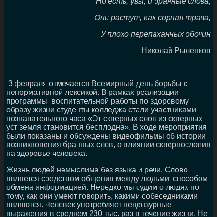
Но есть, увы, и бранные слова,
Они растут, как сорная трава,
У плохо перепаханных обочин
Николай Рыленков
3 февраля отмечается Всемирный день борьбы с
ненормативной лексикой. В рамках реализации
программы воспитательной работы по здоровому
образу жизни студенты колледжа стали участниками
познавательного часа «От скверных слов из скверных
уст земля становится бесплодна». В ходе мероприятия
были показаны и обсуждены видеофильмы об истории
возникновения бранных слов, о влиянии сквернословия
на здоровье человека.
Жизнь людей немыслима без языка и речи. Слово
является средством общения между людьми, способом
обмена информацией. Нередко мы судим о людях по
тому, как они умеют говорить, какими собеседниками
являются. Человек употребляет нецензурные
выражения в среднем 230 тыс. раз в течение жизни. Не