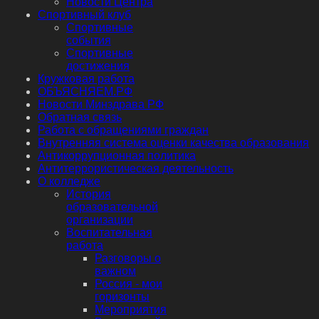
Новости Центра
Спортивный клуб
Спортивные
события
Спортивные
достижения
Кружковая работа
ОБЪЯСНЯЕМ.РФ
Новости Минздрава РФ
Обратная связь
Работа с обращениями граждан
Внутренняя система оценки качества образования
Антикоррупционная политика
Антитеррористическая деятельность
О колледже
История
образовательной
организации
Воспитательная
работа
Разговоры о
важном
Россия - мои
горизонты
Мероприятия