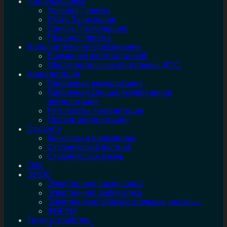
Поступающему
Условия Приема
Итоги Зачисления
Список Поступивших
Правила приёма
Дополнительное образование
Вниманию работодателей!
Образовательные программы ДПО
Аккредитация
Первичная аккредитация
Первичная специализированная
аккредитация
Результаты аккредитации
График аккредитации
Студенту
Конкурсы и олимпиады
Студенческий вестник
Студенческая жизнь
ГИА
ЭИОС
Электронное расписание
Электронная библиотека
Электронные образовательные ресурсы
ФОРУМ
Трудоустройство