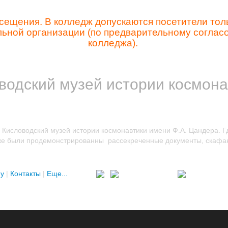
сещения. В колледж допускаются посетители тол
льной организации (по предварительному согла
колледжа).
водский музей истории космона
Кисловодский музей истории космонавтики имени Ф.А. Цандера. Гд
акже были продемонстрированны рассекреченные документы, скафа
у
|
Контакты
|
Еще...