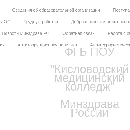
Сведения об образовательной организации
Поступ
ЭИОС
Трудоустройство
Добровольческая деятельно
Новости Минздрава РФ
Обратная связь
Работа с 
ния
Антикоррупционная политика
Антитеррористичес
ФГБ ПОУ
"Кисловодский
медицинский
колледж"
Минздрава
России