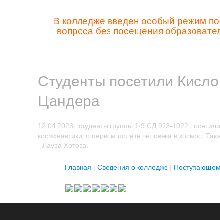
В колледже введен особый режим по
вопроса без посещения образовате
Студенты посетили Кисло
Цандера
12.04.2023г. студенты группы 1-9 СД
922-1022
посетили 
космонавтики, о первом полёте человека в космос. Т
- Лаура Хотова.
Главная
|
Сведения о колледже
|
Поступающем