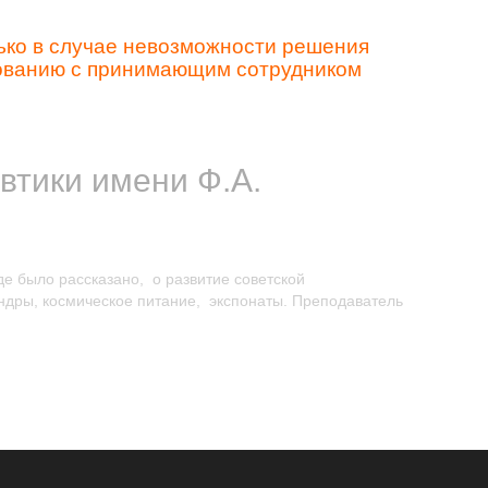
ько в случае невозможности решения
сованию с принимающим сотрудником
втики имени Ф.А.
е было рассказано, о развитие советской
ндры, космическое питание, экспонаты. Преподаватель