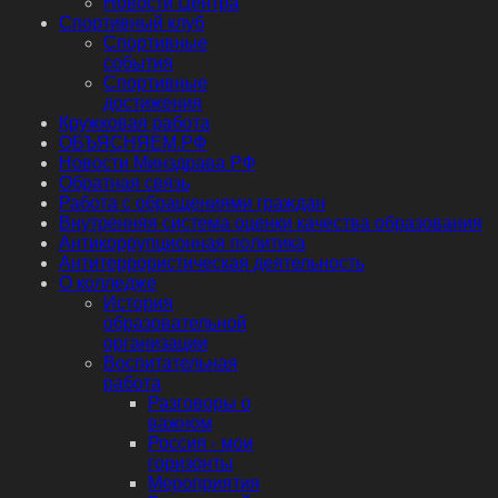
Новости Центра
Спортивный клуб
Спортивные
события
Спортивные
достижения
Кружковая работа
ОБЪЯСНЯЕМ.РФ
Новости Минздрава РФ
Обратная связь
Работа с обращениями граждан
Внутренняя система оценки качества образования
Антикоррупционная политика
Антитеррористическая деятельность
О колледже
История
образовательной
организации
Воспитательная
работа
Разговоры о
важном
Россия - мои
горизонты
Мероприятия