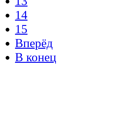
13
14
15
Вперёд
В конец