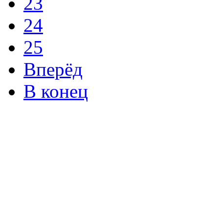
23
24
25
Вперёд
В конец