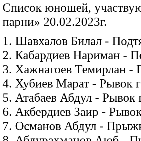
Список юношей, участвую
парни» 20.02.2023г.
1. Шавхалов Билал - Подт
2. Кабардиев Нариман - П
3. Хажнагоев Темирлан - 
4. Хубиев Марат - Рывок 
5. Атабаев Абдул - Рывок 
6. Акбердиев Заир - Рыво
7. Османов Абдул - Прыжк
8. Абдурахманов Аюб - П