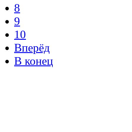
8
9
10
Вперёд
В конец