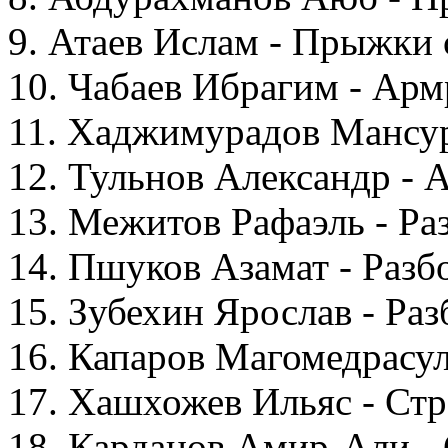
9. Атаев Ислам - Прыжки 
10. Чабаев Ибрагим - Арм
11. Хаджимурадов Мансур
12. Тульнов Александр - 
13. Межитов Рафаэль - Р
14. Пшуков Азамат - Раз
15. Зубехин Ярослав - Ра
16. Капаров Магомедрасул
17. Хашхожев Ильяс - Стр
18. Карданов Амир-Али -