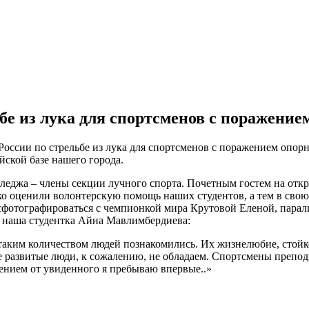
бе из лука для спортсменов с поражение
России по стрельбе из лука для спортсменов с поражением опорно
ской базе нашего города.
леджа – члены секции лучного спорта. Почетным гостем на откр
о оценили волонтерскую помощь наших студентов, а тем в свою
и сфотографироваться с чемпионкой мира Крутовой Еленой, па
 наша студентка Айна Мавлимбердиева:
С таким количеством людей познакомились. Их жизнелюбие, стойк
ие развитые люди, к сожалению, не обладаем. Спортсмены преп
лением от увиденного я пребываю впервые..»