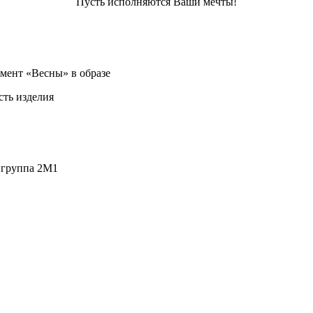
Пусть исполняются Ваши мечты!
емент «Весны» в образе
сть изделия
, группа 2М1