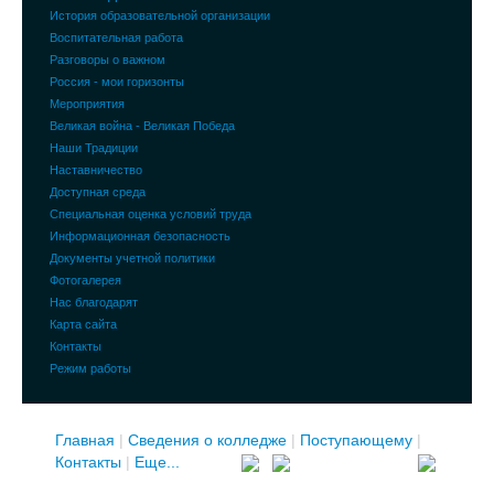
История образовательной организации
Воспитательная работа
Разговоры о важном
Россия - мои горизонты
Мероприятия
Великая война - Великая Победа
Наши Традиции
Наставничество
Доступная среда
Специальная оценка условий труда
Информационная безопасность
Документы учетной политики
Фотогалерея
Нас благодарят
Карта сайта
Контакты
Режим работы
Главная
|
Сведения о колледже
|
Поступающему
|
Контакты
|
Еще...