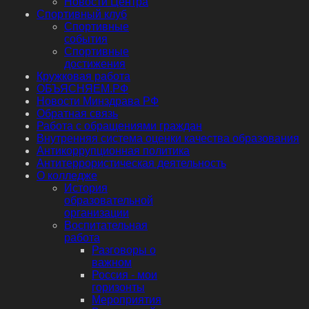
Новости Центра
Спортивный клуб
Спортивные
события
Спортивные
достижения
Кружковая работа
ОБЪЯСНЯЕМ.РФ
Новости Минздрава РФ
Обратная связь
Работа с обращениями граждан
Внутренняя система оценки качества образования
Антикоррупционная политика
Антитеррористическая деятельность
О колледже
История
образовательной
организации
Воспитательная
работа
Разговоры о
важном
Россия - мои
горизонты
Мероприятия